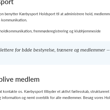
sport
ion benytter Kærbysport Holdsport til at administrere hold, medlemme
rn kommunikation.
 holdkommunikation, fremmøderegistrering og klubhjemmeside
lettere for både bestyrelse, trænere og medlemmer — v
 blive medlem
at kontakte os. Kærbysport tilbyder et aktivt fællesskab, strukturer
tig information og nemt overblik for alle medlemmer. Besøg vores H