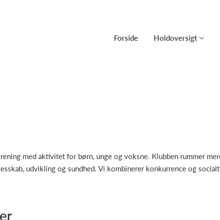
Forside
Holdoversigt
forening med aktivitet for børn, unge og voksne. Klubben rummer m
llesskab, udvikling og sundhed. Vi kombinerer konkurrence og socia
er