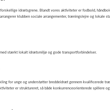
forskellige idrætsgrene. Blandt vores aktiviteter er fodbold, håndbo
rrangerer klubben sociale arrangementer, træningslejre og lokale s
ed stærkt lokalt idrætsmiljø og gode transportforbindelser.
g
ling for unge og understøtter breddeidræt gennem kvalificerede træner
tiviteter er struktureret, så både konkurrenceorienterede spillere og