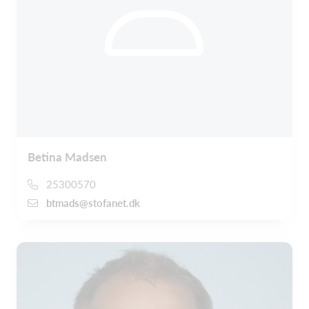
Betina Madsen
25300570
btmads@stofanet.dk